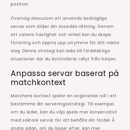
position.
Överväg dessutom att använda bedrägliga
servar som döljer din avsedda riktning. Genom
att variera hastighet och vinkel kan du skapa
förvirring och öppna upp utrymme för ditt nästa
slag. Denna strategi kan leda till fördelaktiga
situationer där du kontrollerar rallyt från början.
Anpassa servar baserat på
matchkontext
Matchens kontext spelar en avgörande roll i att
bestämma din serveringsstrategi. Till exempel,
om du leder, kan du vilja spela mer konservativt
med säkrare servar för att behålla din fördel. Å
andra sidan, om du ligger efter, kan mer