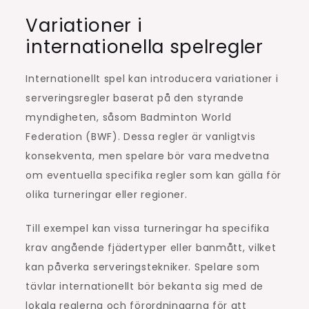
Variationer i
internationella spelregler
Internationellt spel kan introducera variationer i
serveringsregler baserat på den styrande
myndigheten, såsom Badminton World
Federation (BWF). Dessa regler är vanligtvis
konsekventa, men spelare bör vara medvetna
om eventuella specifika regler som kan gälla för
olika turneringar eller regioner.
Till exempel kan vissa turneringar ha specifika
krav angående fjädertyper eller banmått, vilket
kan påverka serveringstekniker. Spelare som
tävlar internationellt bör bekanta sig med de
lokala reglerna och förordningarna för att