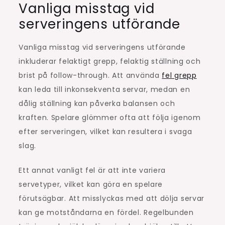
Vanliga misstag vid
serveringens utförande
Vanliga misstag vid serveringens utförande
inkluderar felaktigt grepp, felaktig ställning och
brist på follow-through. Att använda
fel grepp
kan leda till inkonsekventa servar, medan en
dålig ställning kan påverka balansen och
kraften. Spelare glömmer ofta att följa igenom
efter serveringen, vilket kan resultera i svaga
slag.
Ett annat vanligt fel är att inte variera
servetyper, vilket kan göra en spelare
förutsägbar. Att misslyckas med att dölja servar
kan ge motståndarna en fördel. Regelbunden