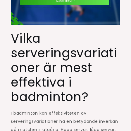
Vilka
serveringsvariati
oner är mest
effektiva i
badminton?
I badminton kan effektiviteten av
serveringsvariationer ha en betydande inverkan
på matchens utgång. Höga servar, låga servar,