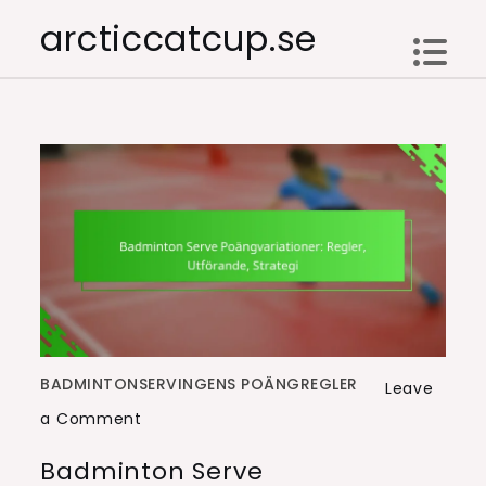
Skip
arcticcatcup.se
to
content
BADMINTONSERVINGENS POÄNGREGLER
Leave
on
a Comment
Badminton
Badminton Serve
Serve