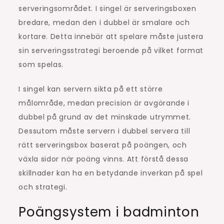
serveringsområdet. I singel är serveringsboxen
bredare, medan den i dubbel är smalare och
kortare. Detta innebär att spelare måste justera
sin serveringsstrategi beroende på vilket format
som spelas.
I singel kan servern sikta på ett större
målområde, medan precision är avgörande i
dubbel på grund av det minskade utrymmet.
Dessutom måste servern i dubbel servera till
rätt serveringsbox baserat på poängen, och
växla sidor när poäng vinns. Att förstå dessa
skillnader kan ha en betydande inverkan på spel
och strategi.
Poängsystem i badminton