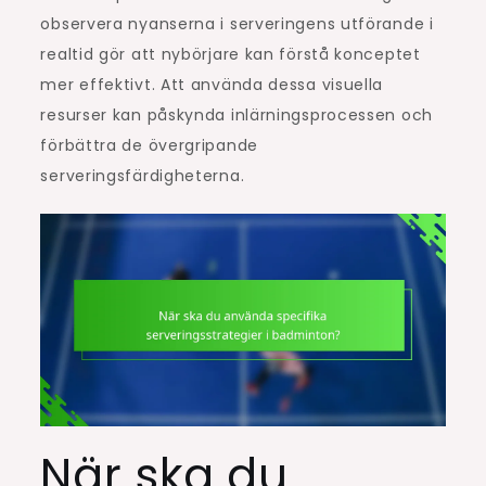
observera nyanserna i serveringens utförande i
realtid gör att nybörjare kan förstå konceptet
mer effektivt. Att använda dessa visuella
resurser kan påskynda inlärningsprocessen och
förbättra de övergripande
serveringsfärdigheterna.
När ska du