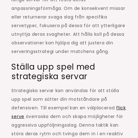
anpassningsförmåga. Om de konsekvent missar
eller returnerar svaga slag från specifika
servetyper, fokusera på dessa för att ytterligare
utnyttja deras svagheter. Att hålla koll på dessa
observationer kan hjälpa dig att justera din
serveringsstrategi under matchens gång.
Ställa upp spel med
strategiska servar
Strategiska servar kan användas för att ställa
upp spel som sätter din motståndare på
defensiven. Till exempel kan en välplacerad
flick
serve
överraska dem och skapa möjligheter för
aggressiva uppföljningsslag. Denna taktik kan
störa deras rytm och tvinga dem in i en reaktiv