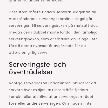
gränserna under serveringen.
Dessutom måste fjädern serveras diagonalt till
motståndarens serveringsdomän. I singel går
serveringen till serveringsboxen på motsatt sida,
medan den i dubbel måste landa i den lämpliga
serveringsboxen, som är smalare än i singel. Att
förstå dessa nyanser är avgörande för att
utföra en giltig serve.
Serveringsfel och
överträdelser
Vanliga serveringsfel i badminton inkluderar att
servera över midjan, att inte träffa fjädern
korrekt, eller att kliva ut ur serveringsområdet
före eller under serveringen. Om fjädern inte